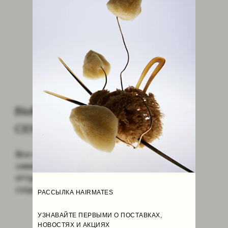
НАСЛАДИТЬСЯ ЗАБОТОЙ
Мы разработали аксессуары разных размеров
для разной структуры волос, они
спроектированы так, что не травмируют пряди.
БЫТЬ РАЗНОЙ,
БЫТЬ СОБОЙ
Широкая цветовая палитра позволит
подобрать аксессуар для любого цветотипа
внешности и оттенка волос.
РАССЫЛКА HAIRMATES
УЗНАВАЙТЕ ПЕРВЫМИ О ПОСТАВКАХ,
НОВОСТЯХ И АКЦИЯХ