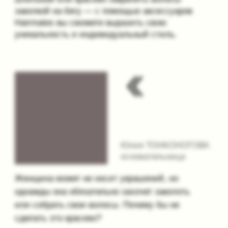
однажды она обязательно захочет заколоть
или собрать свои волосы. Почему бы не
сделать это красиво?
Лилит РАШОЯН
арт-директор
Заколки — достойная замена украшениям и
заслуживают внимания. Это может быть и
наивно, и элегантно, и ярко