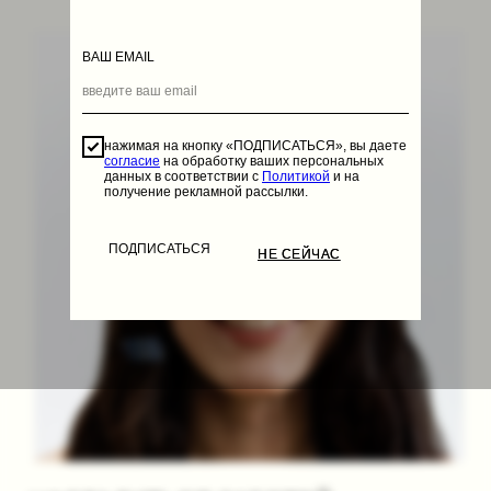
ВАШ EMAIL
нажимая на кнопку «ПОДПИСАТЬСЯ», вы даете
согласие
на обработку ваших персональных
данных в соответствии с
Политикой
и на
получение рекламной рассылки.
ПОДПИСАТЬСЯ
НЕ СЕЙЧАС
НЕ СЕЙЧАС
ПОДПИСАТЬСЯ НА РАССЫЛКУ
нажимая на кнопку, вы даете
согласие
на
обработку ваших персональных данных
согласно
Политике
и на получение рекламной
рассылки.