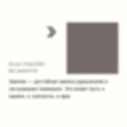
Хотя каждая женщина обладает своими
неповторимыми чертами, нас объединяет
желание быть красивыми каждый день.
Мы создали HAIRMATES, чтобы придавать
силы и вселять уверенность в себе, вне
зависимости от обстоятельств.
Вместе мы создаём пространство для
экспериментов со стилем, где привычные
аксессуары для волос способны
трансформировать любой образ за считанные
минуты.
ВЫБИРАТЬ
СЕРДЦЕМ