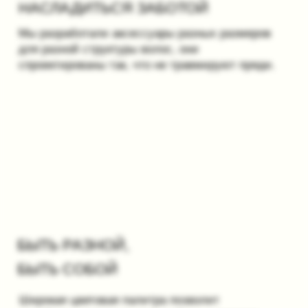
ПОДПИСАТЬСЯ
О НАС
ПОКУПАТЕЛЯМ
ОПЛАТА И ДОСТАВКА
О ПРОЕКТЕ
ПОДАРОЧНЫЕ КАРТЫ
КОНТАКТЫ
УХОД
ГДЕ КУПИТЬ
ПРАВИЛА ВОЗВРАТА
КОЛЛАБОРАЦИИ
СОГЛАСИЕ
ПРЕССА
ОФЕРТА
ПОЛИТИКА
КОНФИДЕНЦИАЛЬНОСТИ
ВСЕ ПРАВА ЗАЩИЩЕНЫ
©2023-2026 HAIRMATES