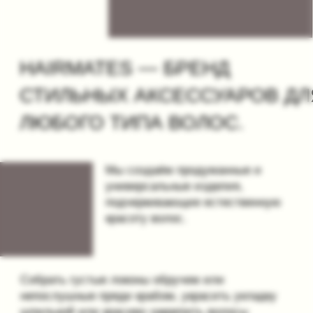
Мы создаём продуманные и
универсальные изделия,
подчеркивающие естественную
красоту волос.
Собрать густые локоны обручем или
непослушные пряди крабом, украсить укладку
шпилькой или красиво закрепить волосы
заколкой на бегу — с помощью аксессуаров
Hairmates вы сможете выразить свою
уникальность и индивидуальный стиль.
Юлия ТОНКОНОГОВА
основательница
Женщина может не носит украшений, но