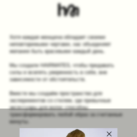
Все аксессуары производятся в небольших
семейных мастерских в Италии и Дании,
оттуда же — используемые при их
создании шёлк, акрил и рог.