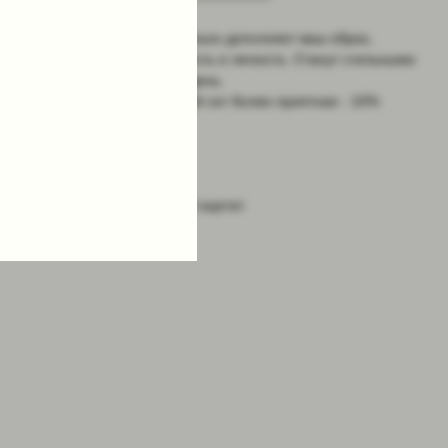
Сет из двух зажимов идеально дополняет ваш образ,
придавая ему романтичность и легкость. Станут стильными
аксессуарами на каждый день.
И конечно, цена на готовый сет более приятная - 10%
скидка.
Параметры: длина 9 см
Состав: 100% итальянский ацетат