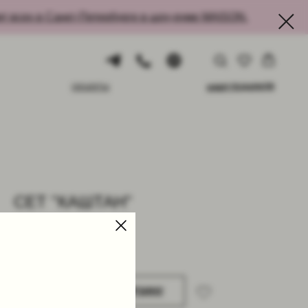
всех в Санкт-Петербурге в шоу-руме MAISON.
ИДЕИ ПОДАРКОВ
ОБЪЕКТЫ
СЕТ "КАШТАН"
SKU:
SET/M172
8 800
р.
9 800
р.
В КОРЗИНУ