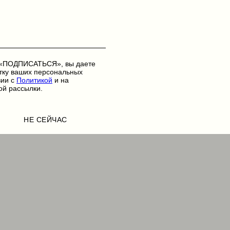
 «ПОДПИСАТЬСЯ», вы даете
тку ваших персональных
вии с
Политикой
и на
ой рассылки.
НЕ СЕЙЧАС
НЕ СЕЙЧАС