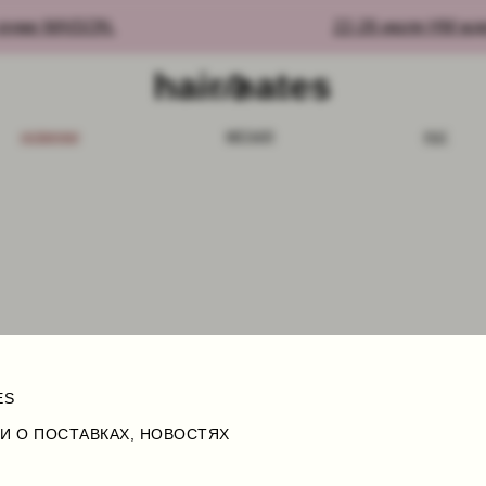
уме MAISON.
22-26 июля HM ждет 
МЕТАЛЛ
НКИ
РОГ
ES
И О ПОСТАВКАХ, НОВОСТЯХ