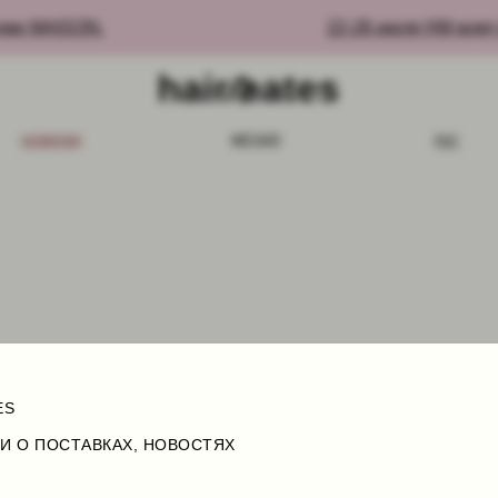
ме MAISON.
22-26 июля HM ждет в
МЕТАЛЛ
НКИ
РОГ
ES
И О ПОСТАВКАХ, НОВОСТЯХ