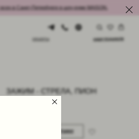
сех в Санкт-Петербурге в шоу-руме MAISON.
ИДЕИ ПОДАРКОВ
ОБЪЕКТЫ
ЗАЖИМ - СТРЕЛА, ПИОН
SKU:
M052-PINK
3 900
р.
В КОРЗИНУ