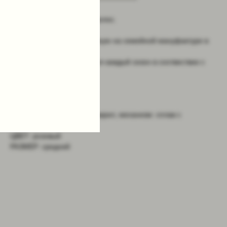
Классический зажим для волос.
Все зажимы сделаны вручную на семейной мануфактуре в
Италии.
Расцветка акрила меняется каждый сезон в соотвествии с
трендами.
Параметры: 7x2 см
МАТЕРИАЛ: декор: 100% акрил, механизм: сплав с
позолотой
ЦВЕТ: розовый
РАЗМЕР: средний