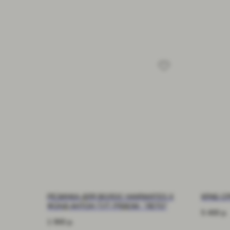
РЕЗИНКА ДЛЯ ВОЛОС HAIRMATES X
КРАБ С
ФОНД АНТОН ТУТ РЯДОМ: "ЛЕТО"
5 400
р.
1 900
р.