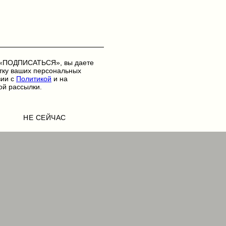
 «ПОДПИСАТЬСЯ», вы даете
тку ваших персональных
вии с
Политикой
и на
ой рассылки.
НЕ СЕЙЧАС
НЕ СЕЙЧАС